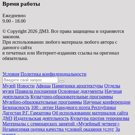
Время работы
Ежедневно
9.00 - 18.00
© Copyright 2026 ДМЗ. Все права защищены и охраняются
законом.
При использовании любого материала любого автора с
данного сайта
в печатных или Интернет-изданиях ссылка на оригинал
обязательна.
Условия
Политика конфиденциальности
Музей
Новости
Афиша
Памятники архитектуры
Отделы
музея
Правила посещения
Основные документы
Научная
деятельность
Культурно-образовательные программы
Музейно-образовательные программы
Научные конференции
Безопасность
100 - летие Народного поэта Республики
Дагестан Р.Г. Гамзатова
Об использовании материалов сайта
ДМЗ
Издательская деятельность
Культура против терроризма
Материалы с семинарских занятий «Музейный четверг»
Независимая оценка качества условий оказания услуг
За
наших