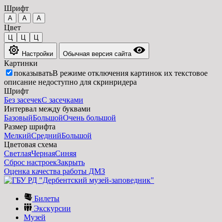
Шрифт
A
A
A
Цвет
Ц
Ц
Ц
Настройки
Обычная версия сайта
Картинки
показывать
В режиме отключения картинок их текстовое
описание недоступно для скринридера
Шрифт
Без засечек
С засечками
Интервал между буквами
Базовый
Большой
Очень большой
Размер шрифта
Мелкий
Средний
Большой
Цветовая схема
Светлая
Черная
Синяя
Сброс настроек
Закрыть
Оценка качества работы ДМЗ
Билеты
Экскурсии
Музей