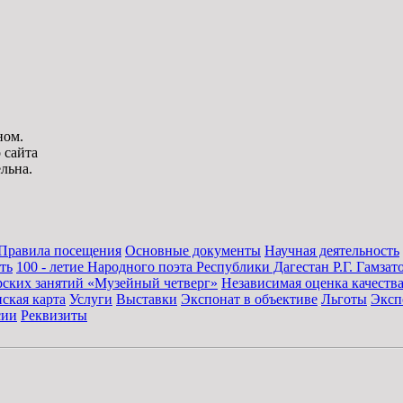
ном.
 сайта
льна.
Правила посещения
Основные документы
Научная деятельность
ть
100 - летие Народного поэта Республики Дагестан Р.Г. Гамзат
рских занятий «Музейный четверг»
Независимая оценка качества
ская карта
Услуги
Выставки
Экспонат в объективе
Льготы
Эксп
сии
Реквизиты