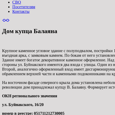
СВО
Посетителям
Контакты
Дом купца Балаяна
Крупное каменное угловое здание с полуподвалом, постройки 19
въездная арка, с замковым камнем. По бокам от него установл
Здание имеет богатое декоративное каменное оформление. На
стороны ул. Буйнакского имеются два входа с улицы. Один из 
Второй, аналогично оформленный вход имеет дисгармонирующ
обрамлением верхней части и каменными подоконниками на к
На восточном фасаде северного крыла дома установлена небол
революции дом принадлежал купцу В. Балаяну. Формирует исто
ОКН регионального значения
ул. Буйнакского, 16/20
номер в реестре: 051711212730005