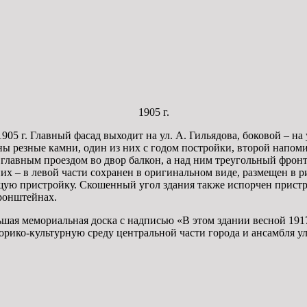
1905 г.
05 г. Главный фасад выходит на ул. А. Гильядова, боковой – на
ены резные камни, один из них с годом постройки, второй напом
д главным проездом во двор балкон, а над ним треугольный фр
них – в левой части сохранен в оригинальном виде, размещен в 
ую пристройку. Скошенный угол здания также испорчен пристр
ронштейнах.
ьшая мемориальная доска с надписью «В этом здании весной 191
рико-культурную среду центральной части города и ансамбля у