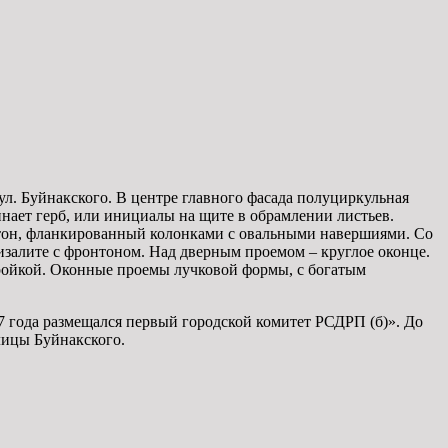
 ул. Буйнакского. В центре главного фасада полуциркульная
инает герб, или инициалы на щите в обрамлении листьев.
онтон, фланкированный колонками с овальными навершиями. Со
ризалите с фронтоном. Над дверным проемом – круглое оконце.
ойкой. Оконные проемы лучковой формы, с богатым
7 года размещался первый городской комитет РСДРП (б)». До
лицы Буйнакского.