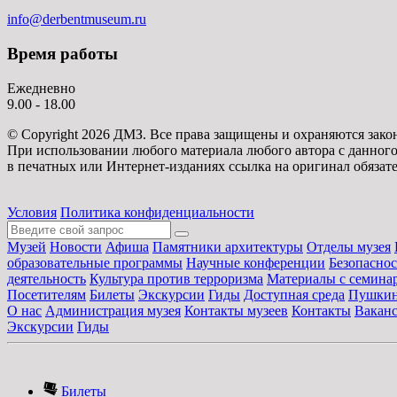
info@derbentmuseum.ru
Время работы
Ежедневно
9.00 - 18.00
© Copyright 2026 ДМЗ. Все права защищены и охраняются зако
При использовании любого материала любого автора с данного
в печатных или Интернет-изданиях ссылка на оригинал обязате
Условия
Политика конфиденциальности
Музей
Новости
Афиша
Памятники архитектуры
Отделы музея
образовательные программы
Научные конференции
Безопаснос
деятельность
Культура против терроризма
Материалы с семина
Посетителям
Билеты
Экскурсии
Гиды
Доступная среда
Пушкин
О нас
Администрация музея
Контакты музеев
Контакты
Вакан
Экскурсии
Гиды
Билеты