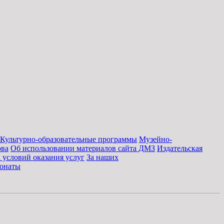
Культурно-образовательные программы
Музейно-
ова
Об использовании материалов сайта ДМЗ
Издательская
 условий оказания услуг
За наших
онаты