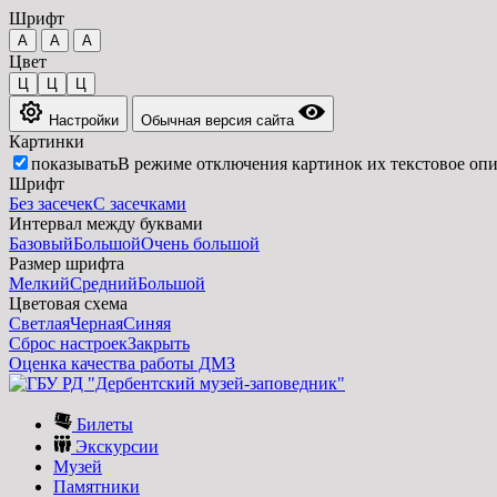
Шрифт
A
A
A
Цвет
Ц
Ц
Ц
Настройки
Обычная версия сайта
Картинки
показывать
В режиме отключения картинок их текстовое опи
Шрифт
Без засечек
С засечками
Интервал между буквами
Базовый
Большой
Очень большой
Размер шрифта
Мелкий
Средний
Большой
Цветовая схема
Светлая
Черная
Синяя
Сброс настроек
Закрыть
Оценка качества работы ДМЗ
Билеты
Экскурсии
Музей
Памятники