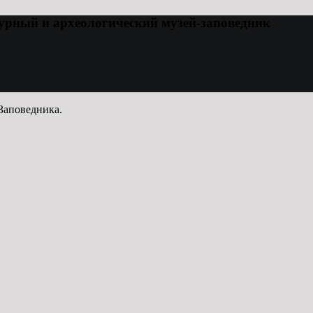
урный и археологический музей-заповедник
Заповедника.