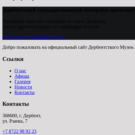
Дербентский государственный историко-архитект
Музейный комплекс посвящён истории Дербента,
самого древнего города на территории России
Уведомить о выставке
Билеты
Добро пожаловать на официальный сайт Дербентсткого Музея-
Ссылки
О нас
Афиша
Галерея
Новости
Контакты
Контакты
368600, г. Дербент,
ул. Рзаева, 7
+7 8722 98 92 23