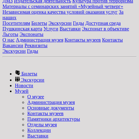
ДМЗ
Издательская деятельность
Культура против терроризма
Материалы с семинарских занятий «Музейный четверг»
Независимая оценка качества условий оказания услуг
За
наших
Посетителям
Билеты
Экскурсии
Гиды
Доступная среда
Пушкинская карта
Услуги
Выставки
Экспонат в объективе
Льготы
Экспонаты
О нас
Администрация музея
Контакты музеев
Контакты
Вакансии
Реквизиты
Экскурсии
Гиды
Билеты
Экскурсии
Новости
Музей
О музее
Администрация музея
Основные документы
Контакты музеев
Памятники архитектуры
Отделы музея
Коллекции
Выставки