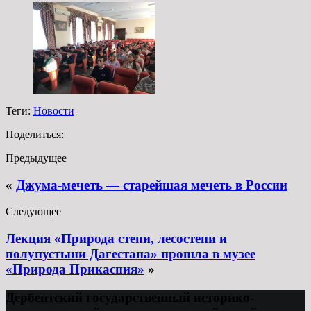
Теги:
Новости
Поделиться:
Предыдущее
«
Джума-мечеть — старейшая мечеть в России
Следующее
Лекция «Природа степи, лесостепи и
полупустыни Дагестана» прошла в музее
«Природа Прикаспия»
»
Дербентский государственный историко-