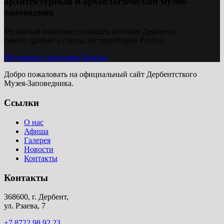
архитектурный и археологический музей-
заповедник
Музейный комплекс посвящён истории Дербента,
самого древнего города на территории России
Уведомить о выставке
Билеты
Добро пожаловать на официальный сайт Дербентсткого
Музея-Заповедника.
Ссылки
О нас
Афиша
Галерея
Новости
Контакты
Контакты
368600, г. Дербент,
ул. Рзаева, 7
+7 8722 98 92 23