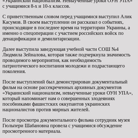
«Украинский национализм. Невыученные уроки ОУН УПА»
с учащимися 8-х и 10-х классов.
С приветственным словом перед учащимися выступил Алик
Касумов. В своем выступлении он рассказал о событиях,
происходящие в последнее время на территории Украины, а
именно о спецоперации с участием российских войск по
денацификации и демилитаризации.
Далее выступила заведующая учебной части СОШ №4
Людмила Зейналова, которая также подчеркнула значимость
проводимого мероприятия, как необходимость
патриотического воспитания молодежи и подрастающего
поколения.
После выступлений был демонстрирован документальный
фильм на основе рассекреченных архивных документов
«Украинский национализм, невыученные уроки ОУН УПА»,
который напоминает нам о совершенных злодеяниях
пособниками фашистских оккупантов украинских
националистов против мирных жителей.
После просмотра документального фильма сотрудник музея
Гюльпери Шабановна провела с учащимися обсуждение
просмотренного материала.