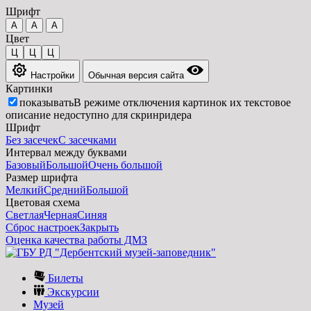
Шрифт
A
A
A
Цвет
Ц
Ц
Ц
Настройки
Обычная версия сайта
Картинки
показывать
В режиме отключения картинок их текстовое
описание недоступно для скринридера
Шрифт
Без засечек
С засечками
Интервал между буквами
Базовый
Большой
Очень большой
Размер шрифта
Мелкий
Средний
Большой
Цветовая схема
Светлая
Черная
Синяя
Сброс настроек
Закрыть
Оценка качества работы ДМЗ
Билеты
Экскурсии
Музей