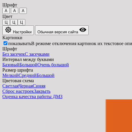
Шрифт
A
A
A
Цвет
Ц
Ц
Ц
Настройки
Обычная версия сайта
Картинки
показывать
В режиме отключения картинок их текстовое опи
Шрифт
Без засечек
С засечками
Интервал между буквами
Базовый
Большой
Очень большой
Размер шрифта
Мелкий
Средний
Большой
Цветовая схема
Светлая
Черная
Синяя
Сброс настроек
Закрыть
Оценка качества работы ДМЗ